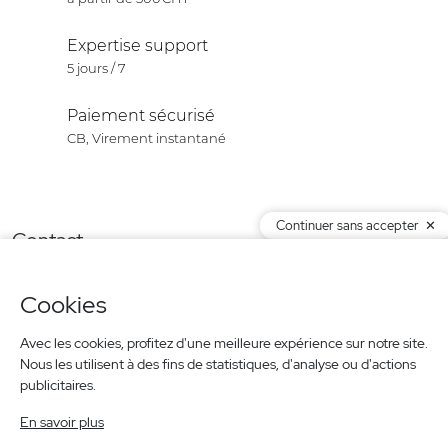
Expertise support
5 jours / 7
Paiement sécurisé
CB, Virement instantané
Continuer sans accepter
Contact
Produits
Cookies
Notre société
Newsletter
Avec les cookies, profitez d'une meilleure expérience sur notre site.
Nous les utilisent à des fins de statistiques, d'analyse ou d'actions
publicitaires.
© 2026 ISIT -
Agence web Creabilis
En savoir plus