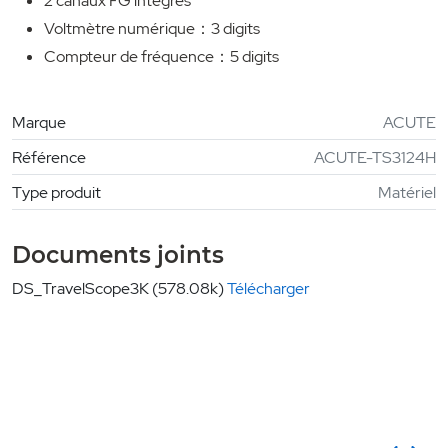
2 canaux FG intégrés
Voltmètre numérique
3 digits
：
Compteur de fréquence
5 digits
：
Marque
ACUTE
Référence
ACUTE-TS3124H
Type produit
Matériel
Documents joints
DS_TravelScope3K (578.08k)
Télécharger