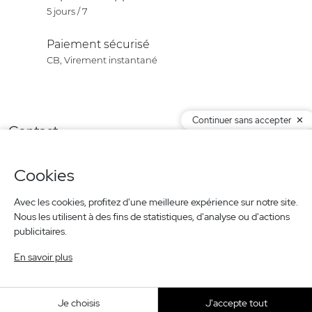
5 jours / 7
Paiement sécurisé
CB, Virement instantané
Continuer sans accepter
Contact
Produits
Cookies
Notre société
Newsletter
Avec les cookies, profitez d'une meilleure expérience sur notre site.
Nous les utilisent à des fins de statistiques, d'analyse ou d'actions
publicitaires.
© 2026 ISIT -
Agence web Creabilis
En savoir plus
Je choisis
J'accepte tout